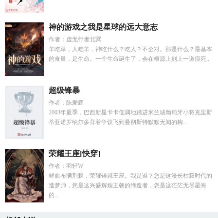
神的游戏之我是星球的远大意志
作者：虚无行者北冥
羊吃草，人吃羊，神吃什么？吃人？不全对。那是什么？最基本
的食量，是生命。一个生命诞生了，会在根源上刻上一道痕死...
超级锋暴
作者：陈爱庭
2003年夏季，巴西新星卡卡低调地踏进米兰城葡萄牙小将克里斯
蒂亚诺罗纳尔多背着争议飞到曼彻斯特默默无闻的梅...
荣耀王座[快穿]
作者：羽轩W
鲜血布满荆棘，荣耀铸就王座。我是谁？您是这漫长枯寂时代的
造梦师，您是这兴盛辉煌王朝的缔造者，您是这茫茫无尽星海
的...