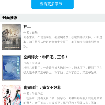
查看更多章节...
封面推荐
神工
作者：任怨
郭泰来从一个普通学生，变成制造加工领域的神级大师。不断进
取，加工范围从数百米到数十个原子，加工精度从微米到纳米
到...
空间悍女：种田吧，王爷！
作者：应奕欣
杜菀儿穿越了，一睁眼便被人扔到水中，顺水而下，砸到了正在
被人追杀的某王爷身上，救了他，也救了自己。某王爷姑娘，...
贵婿临门：嫡女不好惹
作者：半夏浮尘
一朝落水，她看见自己被一箭穿心，而射出那箭的人就是她最爱
的男人。亲子被杀，家族被灭，死不瞑目！囹圄未来，既知...