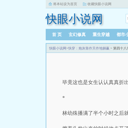
将本站设为首页
收藏快眼小说网
快眼小说网
首 页
玄幻修真
重生穿越
都市
快眼小说网
>
快穿：炮灰靠作天作地躺赢
> 第四十八
毕竟这也是女生认认真真折
*
林幼殊播满了半个小时之后