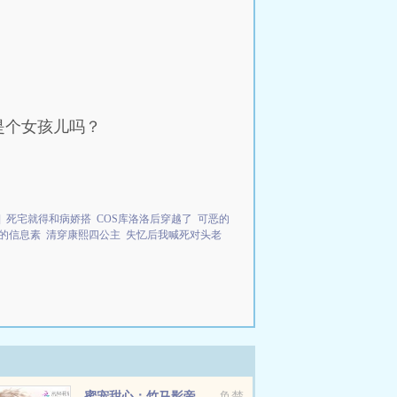
是个女孩儿吗？
]
死宅就得和病娇搭
COS库洛洛后穿越了
可恶的
的信息素
清穿康熙四公主
失忆后我喊死对头老
蜜宠甜心：竹马影帝，
奂楚