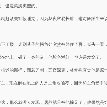
歌，也是柔婉类型的。
后就赶紧去卸妆睡觉，因为熬夜容易长胖，这对舞蹈生来
殊下了楼，走到巷子的拐角处突然被绊住了脚，低头一看
蹭在地上，碰了一身的灰，他脸色潮红，也许是发烧了。
里描述的那样，面若刀削，五官深邃，林幼殊直觉他是原
“宿主，现在躺在地上的人是主角攻喻亭，因为和主角受争
在这，那么就没人发现，居然就只被他撞见了，他果然是