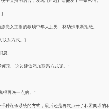
桃子直播的后台，发现【mwj】给他发了一条私信。
]
讪漂亮女主播的猥琐中年大肚男，林幼殊果断拒绝。
人联系方式。]
消息。
象孟闻璟，这边建议添加联系方式呢。”
说得再晚一点的。”
一千种谋杀系统的方式，最后还是再次点开了和孟闻璟的