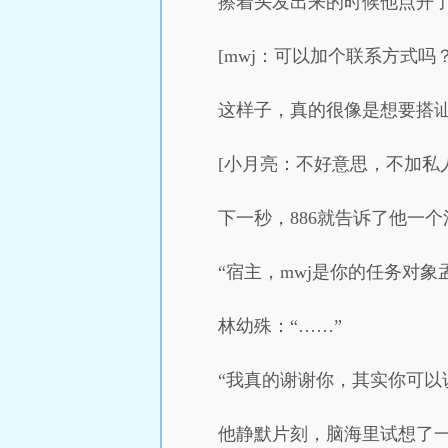
擦着头发出来的时候他点开了
[mwj：可以加个联系方式吗？
这样子，真的很像是想要搭
[小月亮：不好意思，不加私
下一秒，886就告诉了他一个
“宿主，mwj是你的任务对
林幼殊：“……”
“我真的谢谢你，其实你可以
他静默片刻，脑海里试想了