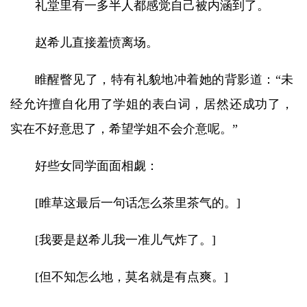
礼堂里有一多半人都感觉自己被内涵到了。
赵希儿直接羞愤离场。
睢醒瞥见了，特有礼貌地冲着她的背影道：“未
经允许擅自化用了学姐的表白词，居然还成功了，
实在不好意思了，希望学姐不会介意呢。”
好些女同学面面相觑：
[睢草这最后一句话怎么茶里茶气的。]
[我要是赵希儿我一准儿气炸了。]
[但不知怎么地，莫名就是有点爽。]