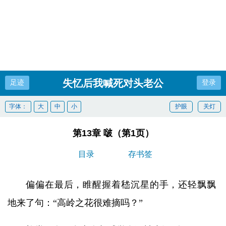
失忆后我喊死对头老公
足迹
登录
字体：
大
中
小
护眼
关灯
第13章 啵（第1页）
目录
存书签
偏偏在最后，睢醒握着嵇沉星的手，还轻飘飘
地来了句：“高岭之花很难摘吗？”