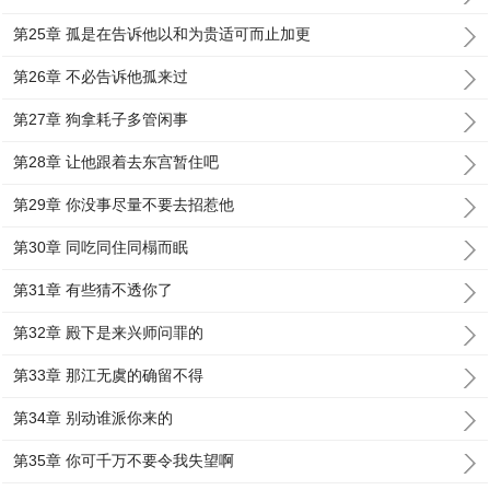
第25章 孤是在告诉他以和为贵适可而止加更
第26章 不必告诉他孤来过
第27章 狗拿耗子多管闲事
第28章 让他跟着去东宫暂住吧
第29章 你没事尽量不要去招惹他
第30章 同吃同住同榻而眠
第31章 有些猜不透你了
第32章 殿下是来兴师问罪的
第33章 那江无虞的确留不得
第34章 别动谁派你来的
第35章 你可千万不要令我失望啊