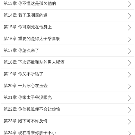
第13章 你不懂这是孤欠他的
第14章 着了卫澜霆的道
第15章 你可别死在他身上
第16章 重要的是得太子爷喜欢
第17章 你怎么来了
第18章 下次还敢和别的男人喝酒
第19章 你又不听话了
第20章 一片冰心在玉壶
第21章 你家太子爷没眼光
第22章 你信孤孤便不会让你输
第23章 殿下可不许反悔
第24章 现在看来你胆子不小