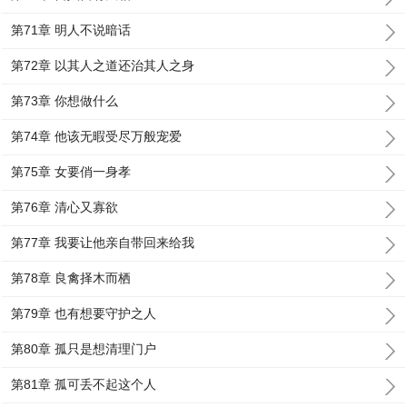
第71章 明人不说暗话
第72章 以其人之道还治其人之身
第73章 你想做什么
第74章 他该无暇受尽万般宠爱
第75章 女要俏一身孝
第76章 清心又寡欲
第77章 我要让他亲自带回来给我
第78章 良禽择木而栖
第79章 也有想要守护之人
第80章 孤只是想清理门户
第81章 孤可丢不起这个人