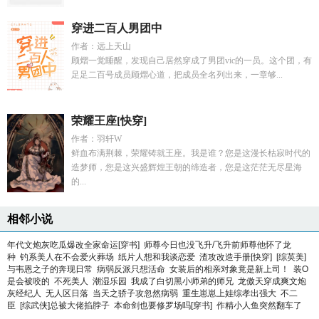
穿进二百人男团中
作者：远上天山
顾熠一觉睡醒，发现自己居然穿成了男团vic的一员。这个团，有
足足二百号成员顾熠心道，把成员全名列出来，一章够...
荣耀王座[快穿]
作者：羽轩W
鲜血布满荆棘，荣耀铸就王座。我是谁？您是这漫长枯寂时代的
造梦师，您是这兴盛辉煌王朝的缔造者，您是这茫茫无尽星海
的...
相邻小说
年代文炮灰吃瓜爆改全家命运[穿书]
师尊今日也没飞升/飞升前师尊他怀了龙
种
钓系美人在不会爱火葬场
纸片人想和我谈恋爱
渣攻改造手册[快穿]
[综英美]
与韦恩之子的奔现日常
病弱反派只想活命
女装后的相亲对象竟是新上司！
装O
是会被咬的
不死美人
潮湿乐园
我成了白切黑小师弟的师兄
龙傲天穿成爽文炮
灰经纪人
无人区日落
当天之骄子攻忽然病弱
重生崽崽上娃综孝出强大
不二
臣
[综武侠]总被大佬掐脖子
本命剑也要修罗场吗[穿书]
作精小人鱼突然翻车了