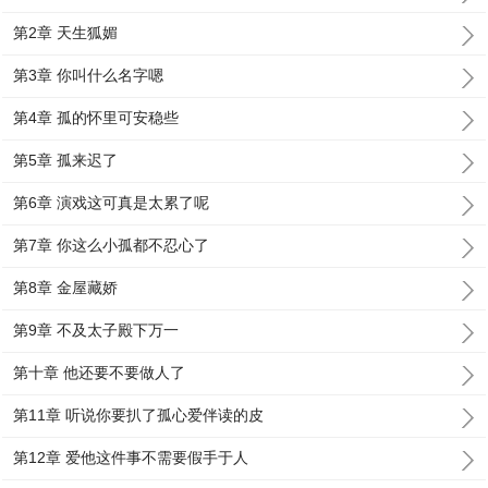
第2章 天生狐媚
第3章 你叫什么名字嗯
第4章 孤的怀里可安稳些
第5章 孤来迟了
第6章 演戏这可真是太累了呢
第7章 你这么小孤都不忍心了
第8章 金屋藏娇
第9章 不及太子殿下万一
第十章 他还要不要做人了
第11章 听说你要扒了孤心爱伴读的皮
第12章 爱他这件事不需要假手于人