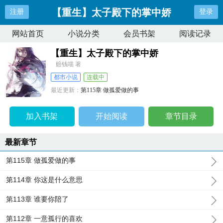
【重生】太子殿下的掌中娇
注册
登录
网站首页
小说分类
会员书架
阅读记录
【重生】太子殿下的掌中娇
赔钱喵 著
都市小说
连载中
最近更新：
第115章 做孤爱做的事
更新时间：
2025-06-11 09:12:44
加入书架
开始阅读
章节目录
最新章节
第115章 做孤爱做的事
第114章 你这是什么意思
第113章 谁要你陪了
第112章 一意孤行的喜欢