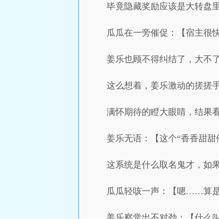
毕竟隐藏奖励应该是大转盘
瓜瓜在一旁催促：【宿主很
姜乐也顾不得纠结了，大不
这么想着，姜乐激动的搓搓手
满怀期待的瞪大眼睛，结果
姜乐无语：【这个“香香甜甜
这系统是什么取名鬼才，如
瓜瓜轻咳一声：【嗯……算
姜乐察觉出不对劲：【什么