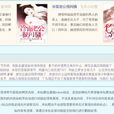
棠鸿羽
冷面老公很闷骚
飞天小白警
正逢修行
继母和姐姐亲手送她到男人的
俊，经脉
床上，逼她生出儿子，为了母亲她
，回归邺
不得不听从，事后她们却想杀人灭
造化，掌
口！四年后，她强势回归夺回自己
撼天之
的一切，但不曾想儿子认贼作母，
她还惹上一个不该惹的男人...
章节列表
危险名媛该如何演绎阅读
妻子的外遇男主角叫什么
撩完总裁后我跑路了
在线阅读
末世巨贾最新章节
阿媛与三叔百度TXT
华娱之梦女主有几个
公交求生我
娇啼 爹爹
撩完总裁后我带球跑了
弟弟为什么这样看我未删减完整版反骨小狗番外tx
文名字
游戏入侵现实在线阅读
丫头我忍不住了度最新章节更新时间视频
与凤行 九
删减版电视剧
末世巨贾的文案内容
谢却人间事gl流鸢长凝
舍弟诸葛亮希望中文网
甄嬛传娘娘们打起来了第几章
天将降大任于是人出自哪篇文章
冰山女神是啥意思
路进部
人间如狱 在线阅读
网站地图
即可获取的网页内容，本站爬虫遵循robots协议，若您的网站不希望被本站爬虫抓取，可
抓取到的内容由程序自动进行排版处理再展现，不涉及更改内容，不针对任何内容表述
（站点内容必须允许游客访问，本站爬虫不会抓取需要登录后才展现内容的站点），
如内容有违规，请通过本站反馈功能提交给我们进行删除处理。