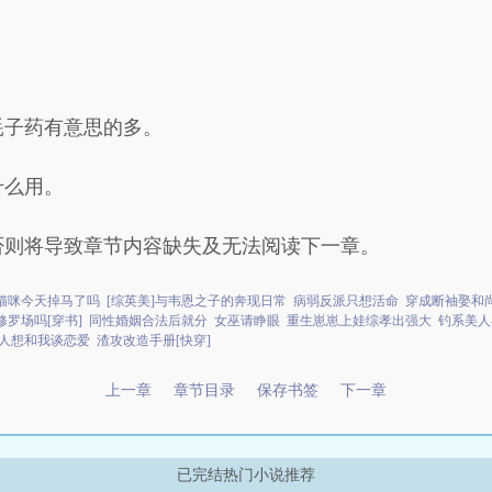
耗子药有意思的多。
什么用。
否则将导致章节内容缺失及无法阅读下一章。
猫咪今天掉马了吗
[综英美]与韦恩之子的奔现日常
病弱反派只想活命
穿成断袖娶和
罗场吗[穿书]
同性婚姻合法后就分
女巫请睁眼
重生崽崽上娃综孝出强大
钓系美人
人想和我谈恋爱
渣攻改造手册[快穿]
上一章
章节目录
保存书签
下一章
已完结热门小说推荐