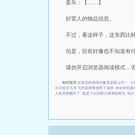
姜乐：【……】
好雷人的物品信息。
不过，看这样子，这东西比
但是，目前好像也不知道有
请勿开启浏览器阅读模式，
相邻推荐:
女装后的相亲对象竟是新上司！
小
今日也没飞升/飞升前师尊他怀了龙种
本命剑也要修
人鱼突然翻车了
我成了白切黑小师弟的师兄
纸片