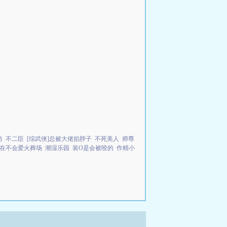
尚
不二臣
[综武侠]总被大佬掐脖子
不死美人
师尊
在不会爱火葬场
潮湿乐园
装O是会被咬的
作精小