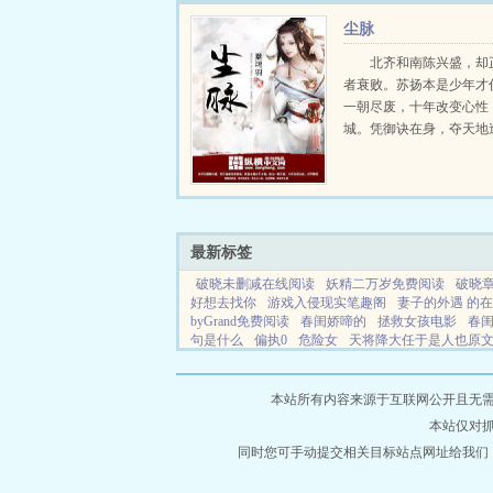
尘脉
北齐和南陈兴盛，却
者衰败。苏扬本是少年才
一朝尽废，十年改变心性
城。凭御诀在身，夺天地
生杀之权，运筹帷幄，展
威！书友群657590866...
最新标签
破晓未删减在线阅读
妖精二万岁免费阅读
破晓
好想去找你
游戏入侵现实笔趣阁
妻子的外遇 的
byGrand免费阅读
春闺娇啼的
拯救女孩电影
春闺
句是什么
偏执0
危险女
天将降大任于是人也原
晓全文免费阅读最新章节更新
开局捡到传国玉玺未
天将降大任于隐形人TXT百度
洛神赋翻译及原文
叔笔趣阁
快穿大佬又又又黑化了 无广告
四合院一
本站所有内容来源于互联网公开且无需登录
本站仅对
同时您可手动提交相关目标站点网址给我们