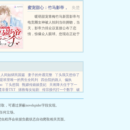
蜜宠甜心：竹马影帝，
奂楚
亲一个！
暖萌甜宠青梅竹马新晋影帝与
电竞圈女神被人拍到当街拥吻，当
天，影帝力排众议直接公布了恋
情，惊爆众人眼球。您现在正处于
事业上升期，不怕公布恋情会对您
的发展造成恶劣影响吗？我爱她，
想让全世界知道，仅此而已。你都
没跟我告...
人间如狱民国篇
妻子的外遇完整
丫头我又想你了
是班里唯一的男生全民列
四合院的路人
偏执
t
丫头想我
甄嬛传娘娘贵妃
天将降大任于下一
鹭非香TXT
拯救每女短剧
传宗接代打一个数字
破
恶毒女配要摆烂
危险名媛该如何演绎阅读全文
云沁月
人间如狱介绍
快穿大佬又又黑化了红茶叔
通过屏蔽novelspider字段实现。
任何立场。
爬虫程序会依据负载状态自动爬取相关页面。