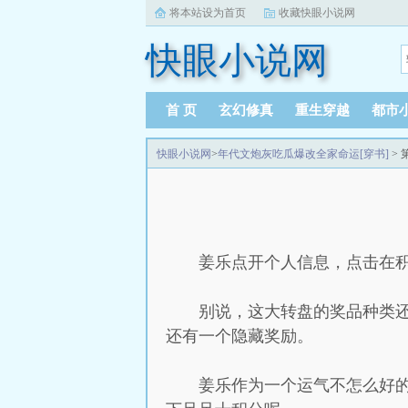
将本站设为首页
收藏快眼小说网
快眼小说网
首 页
玄幻修真
重生穿越
都市
快眼小说网
>
年代文炮灰吃瓜爆改全家命运[穿书]
> 
姜乐点开个人信息，点击在积
别说，这大转盘的奖品种类
还有一个隐藏奖励。
姜乐作为一个运气不怎么好