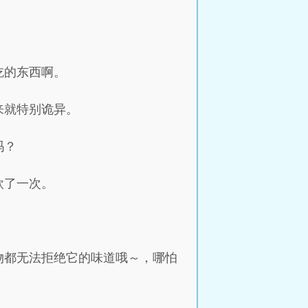
吃的东西啊。
来就特别诡异。
吗？
欧了一次。
物都无法拒绝它的味道哦～，哪怕