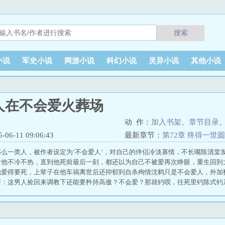
搜索
小说
军史小说
网游小说
科幻小说
灵异小说
其他小说
人在不会爱火葬场
动 作：
加入书架
、
章节目录
6-11 09:06:43
最新章节：
第72章 终得一世
么一类人，被作者设定为‘不会爱人’，对自己的伴侣冷淡寡情，不长嘴陈清棠
对他不冷不热，直到他死前最后一刻，都还以为自己不被爱再次睁眼，重生回到
他爱得要死，上辈子在他车祸离世后还抑郁到自杀殉情沈鹤只是不会爱人，外加
磨：这男人捡回来调教下还能要矜持高傲？不会爱？那就钓呗，往死里钓陈式钓
——享受暧昧但绝不确认名分他要让高岭之花自己走下神坛，只为奔他而来—沈
沉和的眸子安静地看着他，像是要将他拖入某种深渊本能告诉他应该远离陈清棠
清棠变得亲近，会记得陈清棠的口味、穿衣习惯，记得陈清棠的一切喜好聚会上
？”沈鹤微怔，蹙眉：“我们只是朋友。”结果第二天，陈清棠忽然就对他很客