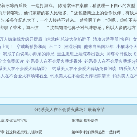
神望着他陈清棠收回了对他的特殊性看着陈清棠跟别人出双入对，谈笑风生，沈
吃着冰冻西瓜块，一边打游戏。 陈清棠坐在桌前，稍微理一下自己的发型
清棠：“别这样对我。”——后来有天，沈鹤听见陈清棠睡熟了说梦话，还深情地
“前厅待客吧，他们家请的客人比较多。” 还包括商业上的合作伙伴，有
可他是直男，他们不行于是在有次两人很亲近时，沈鹤接受不了，抵抗地把人推
沈爷爷年纪也大了，一个人接待不过来。 楚希啊了声：“你呢，你咋不去
他看一眼抽身的速度快到沈鹤生气，飘忽的态度让他抓心挠肝又没有办法沈鹤这
喷了香水，闻不惯……” 沈鹤知道他鼻子对气味敏感，所以人多的地方，都
没有陈清棠在身边最终沈鹤失控地把人堵在寝室里，眼底是深重的占有欲，挣扎
……”陈清棠勾起一个如愿的笑，胳膊缱绻地圈住他脖子，温柔的语气却透着恶
万人嫌旅综发疯开摆后
[综武侠]总被大佬掐脖子
渣攻改造手册[快穿]
女
受X看似纯情的高岭之花、实则痴汉的忠犬攻排雷：1、双初双洁，本文是小甜
新上司！
穿成断袖娶和尚
不二臣
潮湿乐园
他来自民国33年
小猫咪今
很偏执，以及，攻真的不怎么会爱，很迟钝3、训狗文学，认为钓系是精神pu
渣，两人是在没有感情的情况下相亲结的婚，搭伙过日子而已，他不需要火葬走
命
我成了白切黑小师弟的师兄
重生崽崽上娃综孝出强大
师尊今日也没飞
取义。其他具体的原由，在文中会有展开说明
全文免费阅读
钓系美人在不会爱火葬场番外
钓系美人在不会爱火葬场b
系美人在不会爱火葬场晋江
钓系美人在不会爱火葬场免费阅读
钓系美人
美人在不会爱火葬场翊石巫
钓系美人在不会爱火葬场陈清堂
钓系美人在
《钓系美人在不会爱火葬场》最新章节
1章 爱你我的宝贝
第70章 都补给你
67章 就这样还想玩儿强制爱
第66章 我们做得热烈一些好吗