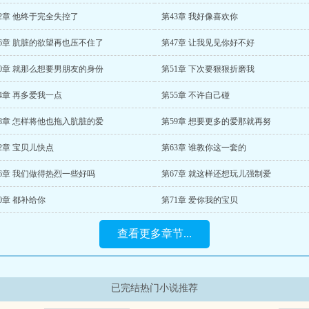
2章 他终于完全失控了
第43章 我好像喜欢你
46章 肮脏的欲望再也压不住了
第47章 让我见见你好不好
50章 就那么想要男朋友的身份
第51章 下次要狠狠折磨我
4章 再多爱我一点
第55章 不许自己碰
58章 怎样将他也拖入肮脏的爱
第59章 想要更多的爱那就再努
2章 宝贝儿快点
第63章 谁教你这一套的
66章 我们做得热烈一些好吗
第67章 就这样还想玩儿强制爱
0章 都补给你
第71章 爱你我的宝贝
查看更多章节...
已完结热门小说推荐