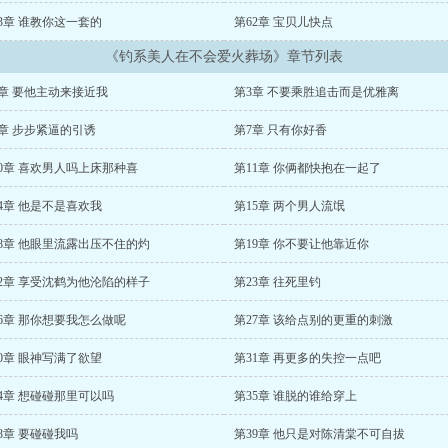
3章 谁教你这一套的
第62章 宝贝儿快点
《钓系美人在不会爱火葬场》章节列表
2章 要他主动来接近我
第3章 不要乘胜追击而是优雅离
6章 步步紧逼的引诱
第7章 只有你好香
10章 喜欢男人吗上床那种喜
第11章 你俩都快抱在一起了
4章 他是不是喜欢我
第15章 两个男人流氓
18章 他眼里流露出压不住的灼
第19章 你不要让他靠近你
22章 享受沈鹤为他沦陷的样子
第23章 往死里钓
6章 那你想要我怎么做呢
第27章 该给点别的更重的刺激
0章 眼神写满了欲望
第31章 再更多的失控一点吧
4章 想碰碰那里可以吗
第35章 谁脱的谁给穿上
8章 要碰碰我吗
第39章 他只是对陈清棠不可自拔