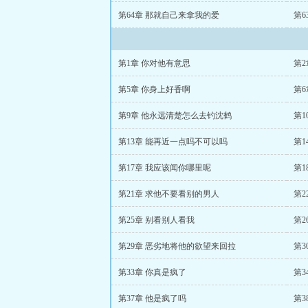
第64章 那就自己来拿我的爱
第6
第1章 你对他有意思
第
第5章 你身上好香啊
第
第9章 他永远清楚怎么去钓沈鹤
第
第13章 能再近一点吗不可以吗
第1
第17章 我应该闻你哪里呢
第
第21章 求他不要看别的男人
第
第25章 别看别人看我
第2
第29章 恶劣地将他的欲望来回拉
第3
第33章 你真是疯了
第3
第37章 他是疯了吗
第3