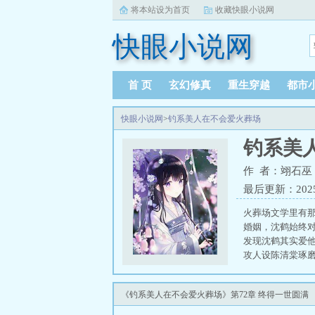
将本站设为首页
收藏快眼小说网
快眼小说网
首 页
玄幻修真
重生穿越
都市
快眼小说网
>
钓系美人在不会爱火葬场
钓系美
作 者：翊石巫
最后更新：2025-0
火葬场文学里有那
婚姻，沈鹤始终
发现沈鹤其实爱
攻人设陈清棠琢
开撩却不给灭火
感觉，男生漆黑
《钓系美人在不会爱火葬场》第72章 终得一世圆满
地，他开始跟陈
侃：“你俩有情况