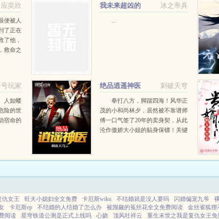
应奕欣
我未来超凶的
冰之帝具
眼便被人
...
到了正在
救了他，
，救命之
王爷？走
！某王爷
种的。杜
一号玩家
绝品逍遥神医
刺破天穹
。人如蝼
拳打八方，脚踹四海！风华正
危险的世
茂的小和尚林夕，居然被不靠谱师
动宿命的
傅一口气签了20年的卖身契，从此
沦作傲娇大小姐的贴身保镖！关键
是，保镖就保镖吧，还得开车拎包
洗衣做饭，这也就忍了，内衣还得
俺来？！...
复仇女王
旺夫小媳妇全文免费
卡厄斯wiku
不结婚就是没人要吗
闪婚偏宠九爷
女
卡厄斯ep
不结婚的人结婚了怎么办
被觊觎的菟丝花全文免费阅读
金丝雀狐狸
免费阅读
星穹铁道公测是正式上线吗
心娆
顶风吐祥云
重生末世之我是复仇女王免