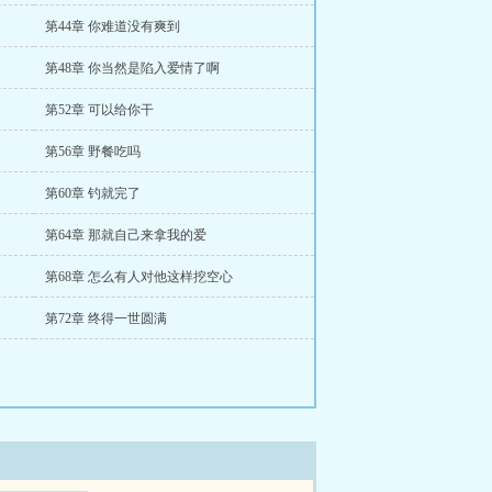
第44章 你难道没有爽到
第48章 你当然是陷入爱情了啊
第52章 可以给你干
第56章 野餐吃吗
第60章 钓就完了
第64章 那就自己来拿我的爱
第68章 怎么有人对他这样挖空心
第72章 终得一世圆满