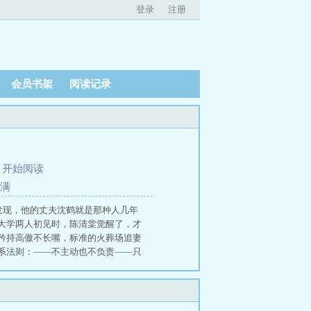
登录
注册
会员书架
阅读记录
、
开始阅读
圆满
发现，他的丈夫沈鹤就是那种人几年
大学两人初见时，陈清棠觉醒了，才
矜持高傲不长嘴，标准的火葬场追妻
系法则：——不主动也不负责——只
鹤第一次见陈清棠，就有一种危险的
，内心却又诡异地被这个人吸引慢慢
，朋友看他们亲密无间，就玩笑调
气，不再跟他一起吃饭、上课，也不再