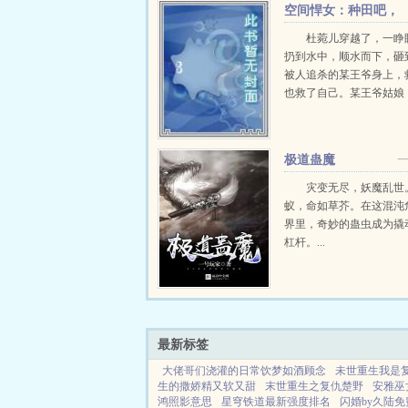
空间悍女：种田吧，
王爷！
杜菀儿穿越了，一睁
扔到水中，顺水而下，砸
被人追杀的某王爷身上，
也救了自己。某王爷姑娘
恩，本王定当杜菀儿打断
错剧本了吧？这是种田风
本王也可以种田的，很会
极道蛊魔
菀儿上...
灾变无尽，妖魔乱世
蚁，命如草芥。在这混沌
界里，奇妙的蛊虫成为撬
杠杆。...
最新标签
大佬哥们浇灌的日常饮梦如酒顾念
未世重生我是
生的撒娇精又软又甜
末世重生之复仇楚野
安雅巫
鸿照影意思
星穹铁道最新强度排名
闪婚by久陆