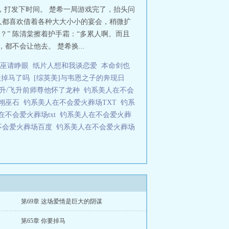
鹤心头莫名焦躁最终他像条落败的小
，打发下时间。 楚希一局游戏完了，抬头问
叫着他的名字……沈鹤恍然发现，原
钱人都喜欢借着各种大大小小的宴会，稍微扩
开了结果第二天，陈清棠就开始疏远
？” 陈清棠擦着护手霜：“多累人啊。而且
才惊觉，他已经对这个人无法自拔，
不会让他去。 楚希换...
着向他索求：“留在我身边，我快发疯
劣：“你当然是，陷入爱情了啊。”表
巫请睁眼
纸片人想和我谈恋爱
本命剑也
文很甜很甜，无虐2、攻前期比较纯
天掉马了吗
[综英美]与韦恩之子的奔现日
a，训狗是精神虐待的宝，自动避雷
虐文路线，只是需要调教，不要看文
升/飞升前师尊他怀了龙种
钓系美人在不会
y翊巫石
钓系美人在不会爱火葬场TXT
钓系
在不会爱火葬场txt
钓系美人在不会爱火葬
不会爱火葬场百度
钓系美人在不会爱火葬场
第69章 这场爱情是巨大的阴谋
第65章 你要掉马