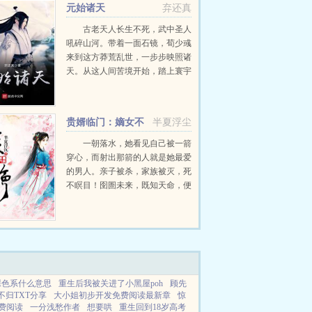
元始诸天
弃还真
古老天人长生不死，武中圣人
吼碎山河。带着一面石镜，荀少彧
来到这方莽荒乱世，一步步映照诸
天。从这人间苦境开始，踏上寰宇
诸天之路，元始大罗诸天...
贵婿临门：嫡女不
半夏浮尘
好惹
一朝落水，她看见自己被一箭
穿心，而射出那箭的人就是她最爱
的男人。亲子被杀，家族被灭，死
不瞑目！囹圄未来，既知天命，便
逆天道！今朝素手掌乾坤，诛恶
妹，灭渣男，就是这苍茫天地，也
要退避三舍！...
裸色系什么意思
重生后我被关进了小黑屋poh
顾先
不归TXT分享
大小姐初步开发免费阅读最新章
惊
费阅读
一分浅愁作者
想要哄
重生回到18岁高考