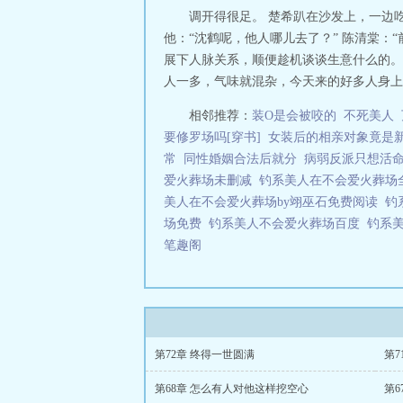
用那种专注的眼
调开得很足。 楚希趴在沙发上，一边
狗，主动拦住陈
他：“沈鹤呢，他人哪儿去了？” 陈清棠：
来陈清棠喜欢他
展下人脉关系，顺便趁机谈谈生意什么的。 
他，连看都不让
人一多，气味就混杂，今天来的好多人身上都
他已经不能忍受
了，我到底怎么了
相邻推荐：
装O是会被咬的
不死美人
面纯良的暗黑钓系
要修罗场吗[穿书]
女装后的相亲对象竟是
情，到后面很痴汉
4、攻上辈子不
常
同性婚姻合法后就分
病弱反派只想活
案自己脑补断章
爱火葬场未删减
钓系美人在不会爱火葬场
美人在不会爱火葬场by翊巫石免费阅读
钓
场免费
钓系美人不会爱火葬场百度
钓系
笔趣阁
第72章 终得一世圆满
第7
第68章 怎么有人对他这样挖空心
第