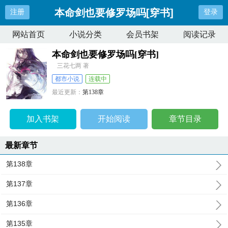
本命剑也要修罗场吗[穿书]
注册
登录
网站首页
小说分类
会员书架
阅读记录
本命剑也要修罗场吗[穿书]
三花七两 著
都市小说
连载中
最近更新：
第138章
更新时间：
2026-03-17 18:03:39
加入书架
开始阅读
章节目录
最新章节
第138章
第137章
第136章
第135章