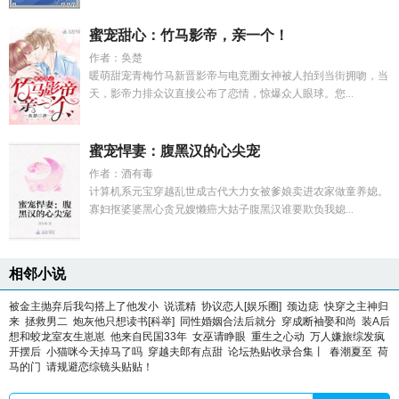
蜜宠甜心：竹马影帝，亲一个！
作者：奂楚
暖萌甜宠青梅竹马新晋影帝与电竞圈女神被人拍到当街拥吻，当
天，影帝力排众议直接公布了恋情，惊爆众人眼球。您...
蜜宠悍妻：腹黑汉的心尖宠
作者：酒有毒
计算机系元宝穿越乱世成古代大力女被爹娘卖进农家做童养媳。
寡妇抠婆婆黑心贪兄嫂懒癌大姑子腹黑汉谁要欺负我媳...
相邻小说
被金主抛弃后我勾搭上了他发小
说谎精
协议恋人[娱乐圈]
颈边痣
快穿之主神归
来
拯救男二
炮灰他只想读书[科举]
同性婚姻合法后就分
穿成断袖娶和尚
装A后
想和蛟龙室友生崽崽
他来自民国33年
女巫请睁眼
重生之心动
万人嫌旅综发疯
开摆后
小猫咪今天掉马了吗
穿越夫郎有点甜
论坛热贴收录合集丨
春潮夏至
荷
马的门
请规避恋综镜头贴贴！