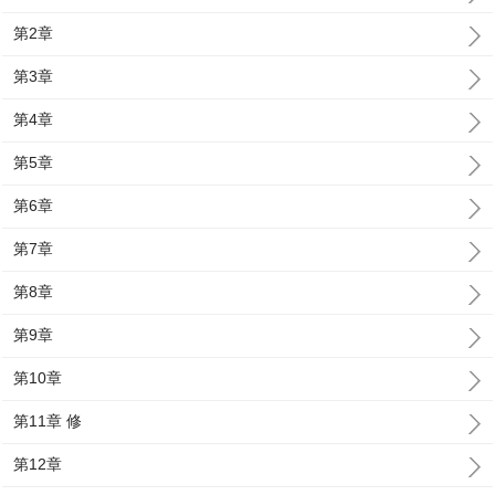
第2章
第3章
第4章
第5章
第6章
第7章
第8章
第9章
第10章
第11章 修
第12章