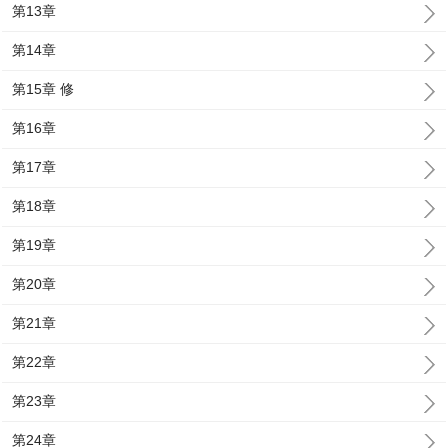
第13章
第14章
第15章 修
第16章
第17章
第18章
第19章
第20章
第21章
第22章
第23章
第24章