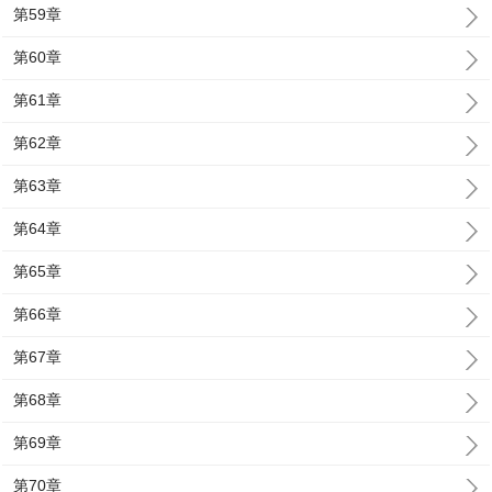
第59章
第60章
第61章
第62章
第63章
第64章
第65章
第66章
第67章
第68章
第69章
第70章