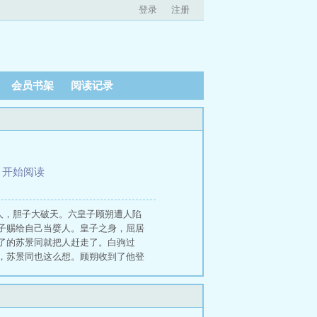
登录
注册
会员书架
阅读记录
、
开始阅读
人，胆子大破天。六皇子顾朔遭人陷
子赐给自己当嬖人。皇子之身，屈居
了的苏景同就把人赶走了。白驹过
，苏景同也这么想。顾朔收到了他登
师姜时修相伴左右。军师运筹帷幄，
撮合，准备迎接未来的君后。但顾朔
们忍不了一点，你算哪根葱，陛下早
苏·假名姜时修·景同敷衍点头：知