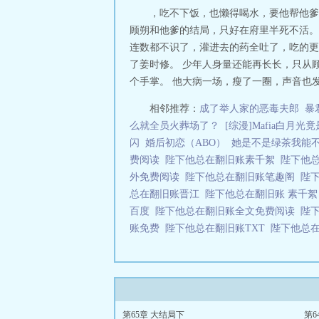
道了知道了，我
，吃不下饭，也懒得喝水，要他帮他爹
说明：1.苏景同
顾朔和他爹的结局，只好在府里半死不活。
连数都不识了，灌进去的药全吐了，吃的更
了姜时修。 少年人身量还能再长长，只从
个手掌。 他大病一场，瘦了一圈，声音也发
相邻推荐：
成了举人家的恶毒夫郎
暴
么就全员火葬场了？
[综漫]Mafia白月光
闪
婚后初恋（ABO）
她是不是绿茶我能
费阅读
陛下他总在翻旧账素千絮
陛下他
外免费阅读
陛下他总在翻旧账笔趣阁
陛
总在翻旧账晋江
陛下他总在翻旧账 素千
百度
陛下他总在翻旧账全文免费阅读
陛
账免费
陛下他总在翻旧账TXT
陛下他总
第65章 大结局下
第6