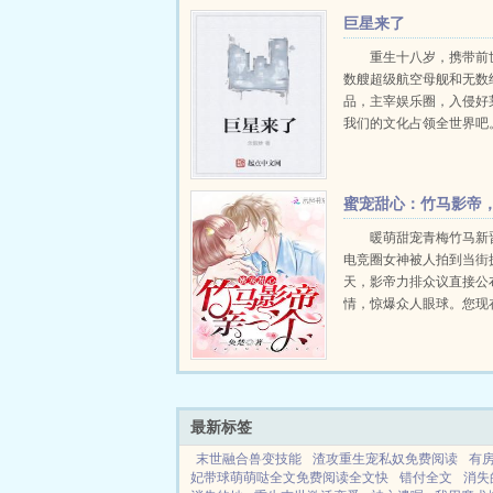
巨星来了
重生十八岁，携带前
数艘超级航空母舰和无数
品，主宰娱乐圈，入侵好
我们的文化占领全世界吧。.
蜜宠甜心：竹马影帝
亲一个！
暖萌甜宠青梅竹马新
电竞圈女神被人拍到当街
天，影帝力排众议直接公
情，惊爆众人眼球。您现
事业上升期，不怕公布恋
的发展造成恶劣影响吗？
想让全世界知道，仅此而
没跟我告...
最新标签
末世融合兽变技能
渣攻重生宠私奴免费阅读
有
妃带球萌萌哒全文免费阅读全文快
错付全文
消失