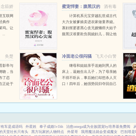
念笯娇
蜜宠悍妻：腹黑汉的
酒有毒
心尖宠
世互联网
计算机系元宝穿越乱世成古代
经典作
大力女被爹娘卖进农家做童养媳。
莱坞。让
寡妇抠婆婆黑心贪兄嫂懒癌大姑子
..
腹黑汉谁要欺负我媳妇儿，我让他
跪着哭。小元宝过来给我锤一锤。
元宝小拳拳打在某男心口，某男胸
口痛痛痛，宛若胸口碎大石里的大
，
奂楚
冷面老公很闷骚
飞天小白警
石，赶快求...
晋影帝与
继母和姐姐亲手送她到男人的
拥吻，当
床上，逼她生出儿子，为了母亲她
布了恋
不得不听从，事后她们却想杀人灭
在正处于
口！四年后，她强势回归夺回自己
情会对您
的一切，但不曾想儿子认贼作母，
我爱她，
她还惹上一个不该惹的男人...
已。你都
房有车是成语吗
外星姓
奉子成婚1v1hh
治愈omega成为全族团宠by培养基免费阅
的天堂社长只有头
黑方玩家的人物特点
外星哥
我用魔法就会变成魔女
巴别塔是