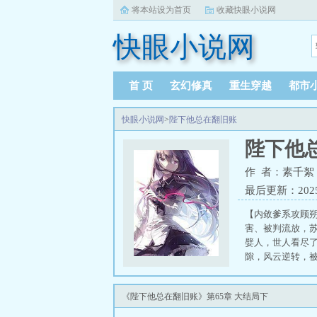
将本站设为首页
收藏快眼小说网
快眼小说网
首 页
玄幻修真
重生穿越
都市
快眼小说网
>
陛下他总在翻旧账
陛下他
作 者：素千絮
最后更新：2025-0
【内敛爹系攻顾
害、被判流放，
嬖人，世人看尽
隙，风云逆转，
基后的第一件贺
决胜千里，又对
《陛下他总在翻旧账》第65章 大结局下
登基前，军师被
有新爱人——我们