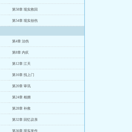
第58章 现实救回
第54章 现实创伤
第4章 治伤
第8章 内疚
第12章 江天
第16章 找上门
第20章 审讯
第24章 相拥
第28章 补救
第32章 回忆议亲
第36章 现实发作