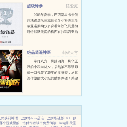
超级锋暴
陈爱庭
2003年夏季，巴西新星卡卡低
调地踏进米兰城葡萄牙小将克里斯
蒂亚诺罗纳尔多背着争议飞到曼彻
斯特默默无闻的梅西在拉玛西亚抬
头仰视着刚加盟的超级巨星罗纳尔
迪尼奥在荷兰一家默默无闻的小球
队里，有个即将惨遭淘汰的废物却
绝品逍遥神医
刺破天穹
在憧憬着成为...
拳打八方，脚踹四海！风华正
茂的小和尚林夕，居然被不靠谱师
傅一口气签了20年的卖身契，从此
沦作傲娇大小姐的贴身保镖！关键
是，保镖就保镖吧，还得开车拎包
洗衣做饭，这也就忍了，内衣还得
俺来？！...
从武侠到神话
巴别塔boss是谁
巴别塔谜影TXT
嫡
哪个游戏里的
错付作者蜗牛免费阅读
lol电影天堂