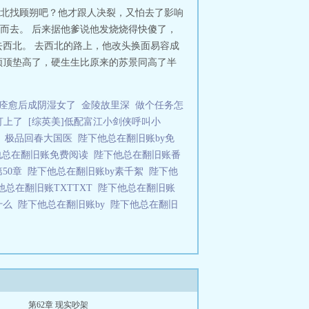
。做的漂亮点，不好看不吃的！食用
北找顾朔吧？他才跟人决裂，又怕去了影响
而去。 后来据他爹说他发烧烧得快傻了，
西北。 去西北的路上，他改头换面易容成
颅顶垫高了，硬生生比原来的苏景同高了半
痊愈后成阴湿女了
金陵故里深
做个任务怎
盯上了
[综英美]低配富江小剑侠呼叫小
极品回春大国医
陛下他总在翻旧账by免
他总在翻旧账免费阅读
陛下他总在翻旧账番
50章
陛下他总在翻旧账by素千絮
陛下他
他总在翻旧账TXTTXT
陛下他总在翻旧账
什么
陛下他总在翻旧账by
陛下他总在翻旧
第62章 现实吵架