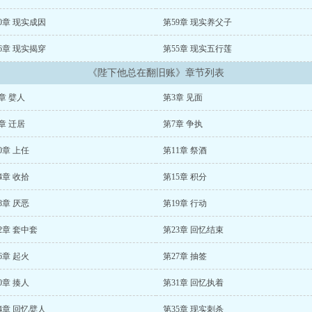
0章 现实成因
第59章 现实养父子
6章 现实揭穿
第55章 现实五行莲
《陛下他总在翻旧账》章节列表
章 嬖人
第3章 见面
章 迁居
第7章 争执
0章 上任
第11章 祭酒
4章 收拾
第15章 积分
8章 厌恶
第19章 行动
2章 套中套
第23章 回忆结束
6章 起火
第27章 抽签
0章 揍人
第31章 回忆执着
4章 回忆嬖人
第35章 现实刺杀