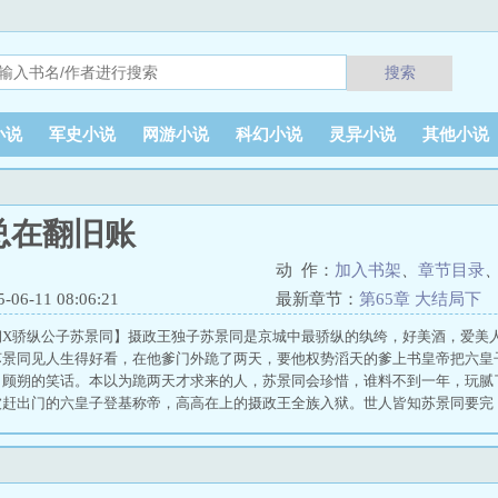
搜索
小说
军史小说
网游小说
科幻小说
灵异小说
其他小说
总在翻旧账
动 作：
加入书架
、
章节目录
6-11 08:06:21
最新章节：
第65章 大结局下
朔X骄纵公子苏景同】摄政王独子苏景同是京城中最骄纵的纨绔，好美酒，爱美
苏景同见人生得好看，在他爹门外跪了两天，要他权势滔天的爹上书皇帝把六皇
了顾朔的笑话。本以为跪两天才求来的人，苏景同会珍惜，谁料不到一年，玩腻
被赶出门的六皇子登基称帝，高高在上的摄政王全族入狱。世人皆知苏景同要完
礼。洗干净、蒙上双眼、戴着镣铐、被安放在笼中的苏景同。顾朔打天下时，军
顾朔一片真心，和荒诞纨绔的苏景同完全不一样，将士们崇拜得五体投地，纷纷
人掳走，生死未卜。讨人厌的苏景同却回到顾朔身边，仗着顾朔耀武扬威。将士
神机妙算的军师姜时修。等我们军师找回来，你就完了。躺在摇椅上看话本子的