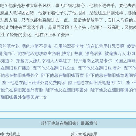
马上就完蛋，那什么，我都要完蛋了，还有荔枝酥山吗？让我做个饱死鬼上路吧
吧？他爹是标准大家长风格，事无巨细地操心，他插不进去手。要他去西
爱顾朔，从小。2.顾朔也爱苏景同。
府里人急得团团转，他爹耐着性子哄了他几回，见他还是那副死样，拂袖
别想入嘴，只有水能勉强灌进去一点。 最后他爹放手了，安排人马送他去
顾朔走到他去西北这半月，苏景同又蹿了点个头，他踩了一双高鞋，又把
生了轻微的变化。他在路上学了变声...
君的菟丝花
我的老婆不是虫
公用的漂亮卡牌
谁在饥荒里打咒灵啊
傻妻
竟是我自己
炮灰他没想攻略主角啊[快穿]
热夏
漂亮后爹
被偏执万人迷O
不知道？
穿越万人嫌后宰相大人爆红了
行尸走肉之我是卡尔
民国之燕燕
总在翻旧账广播剧
陛下他总在翻旧账全文
陛下他总在翻旧账 番外
陛下
下他总在翻旧账番外全
陛下他总在翻旧账百度
陛下他总在翻旧账笔趣阁第
絮
陛下他总在翻旧账番外篇免费阅读
陛下他总在翻旧账笔趣阁TXT
陛下
下他总在翻旧账番外资源
陛下他总在翻旧账番外
陛下他总在翻旧账讲的
在翻旧账番外免费阅读全文
《陛下他总在翻旧账》最新章节
4章 大结局上
第63章 现实叛军