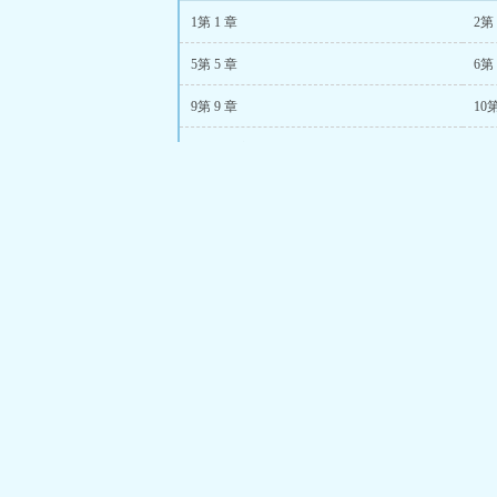
上演两男争一女
1第 1 章
2第 
去关心他的两个
派大佬偏爱她免费
5第 5 章
6第 
9第 9 章
10第
13第 13 章
14第
17第 17 章
18
神的游戏之我
虚无
是星球的远大意志
羊吃草，人吃羊，神
吃人？不全对。那是什么
的食量，是生命。一个生
了，会在根源上刻上一道