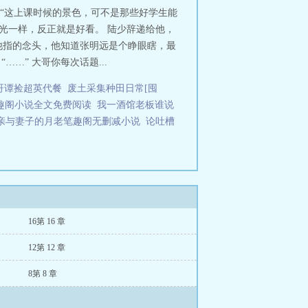
我捏肩这五角钱就是谁的。” “今
，“这上课时候的景色，可不是那些好学生能
我搬回来。” 最后是并驾齐驱，要
橘光一样，反正就是好看。 陆少辞递给他，
，陆少辞刷的碗是最干净的。 原
给他指的念头，他知道张明远是个睁眼瞎，最
” * 陆少辞有个民族企业家的
…” 大哥你每次话题...
其中数他感触最深，打完架过几天没
妈说，“你当他们为什么疼你，那是
在哥谭捡超英代餐
废土采集种田日常[囤
以前我教养孩子你不管，那现在你也
趣阁小说全文免费阅读
我一酒馆老板谁说
是撒娇装乖吗，谁不会是的。 不
前十，他久违的得到了妈妈的夸
亲与妻子的月老笔趣阁无删减小说
论吐槽
功站在演讲台上，“我最感谢的人是
？ 阅读指南 1，文案废，欢迎
案1《天才男主的恶毒后妈[八零]》
个二婚，所以她除了亲生儿子外，
被车撞断腿。 变成了冷漠无情阴沉
：“……”预收文案2《双生子顶流
早早退隐，嫁给了个白领大学
16第 16 章
懂事的双胞胎儿子后，家庭更是幸福
里，十八线跑龙套小演员拳打顶
12第 12 章
 她的大儿子面瘫冷脸，演戏只会
耳。 司宁：“……” 她重生归
8第 8 章
还挠头讪笑的时候。 整个娱乐圈
。 娱乐圈又炸了。 还是兄弟俩