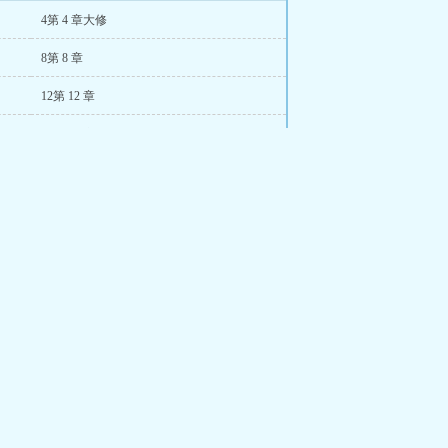
很不好’的时候，姜堰终于有闲心
4第 4 章大修
他的儿子和他的妻子？的绯闻？ 反
 斐侧
8第 8 章
12第 12 章
16第 16 章
巨星来了
念笯娇
重生十八岁，携带前世互联网
数艘超级航空母舰和无数经典作
品，主宰娱乐圈，入侵好莱坞。让
我们的文化占领全世界吧。...