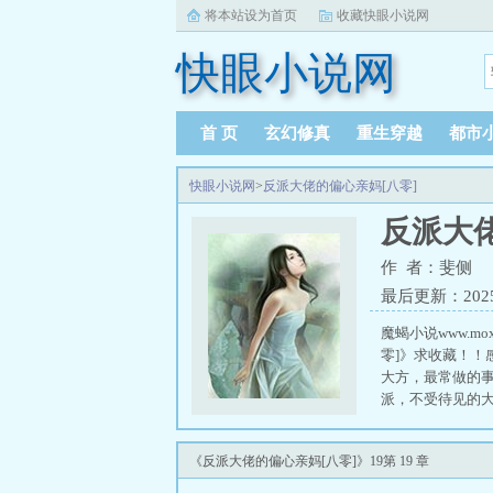
将本站设为首页
收藏快眼小说网
快眼小说网
首 页
玄幻修真
重生穿越
都市
快眼小说网
>
反派大佬的偏心亲妈[八零]
反派大佬
作 者：斐侧
最后更新：2025-0
魔蝎小说www.m
零]》求收藏！
大方，最常做的
派，不受待见的
她乡。 大儿子
表里如一的孩子
《反派大佬的偏心亲妈[八零]》19第 19 章
比不上你哥哥/
块。 感情关系