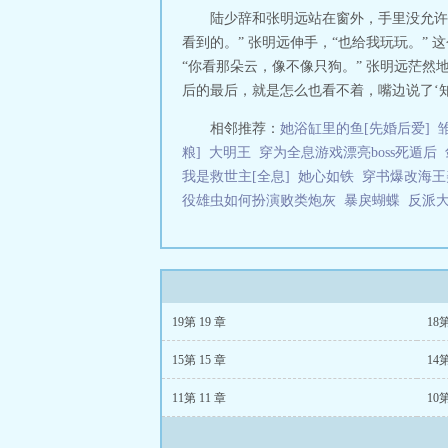
咐都没有了，邻
陆少辞和张明远站在窗外，手里没允许
天大的做饭，小
看到的。” 张明远伸手，“也给我玩玩。”
在合作中竞争，
“你看那朵云，像不像只狗。” 张明远茫然
先孩他爹还颇有
后的最后，就是怎么也看不着，嘴边说了‘知道
爸，军阀世家的
衣服穿了，被对
相邻推荐：
她浴缸里的鱼[先婚后爱]
因为他们疼我才
粮]
大明王
穿为全息游戏漂亮boss死遁后
别想管。” 为
就是考年级第一
我是救世主[全息]
她心如铁
穿书爆改海王
赞。 而且他居
役雄虫如何扮演败类炮灰
暴戾蝴蝶
反派
我的妈妈……哥
尝试，带娃文，文
* 季悠一朝猝
还有个继子。 
不定的残疾大佬
的豪门亲妈重生
19第 19 章
18
生。 无数人可
美满。 等她突
15第 15 章
14第
流，脚踩影帝，
数数，剧组全靠
11第 11 章
10第
来，第一件事就
都炸了。 这还