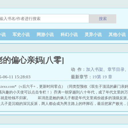
搜索
小说
军史小说
网游小说
科幻小说
灵异小说
其他小说
的偏心亲妈[八零]
动 作：
加入书架
、
章节目录
6-11 15:28:03
最新章节：
19第 19 章
oxiexs.com*（v后六千+，更新时间零点）（同类型预收《双生子顶流的豪门
！感兴趣的小天使可以点击专栏！）乔漓一朝穿越到八十年代，成了年代文里的
事就是给钱不归家。 坏消息是她的俩儿子都是年代文里戏份超多的顶级反
大儿子是沉稳的深沉反派，两人都会成为男主路上的绊脚石，最后把家产败光，
陆少言表面上成熟稳重，实际缺爱敏感，主打一个对男主爱搭不理，和弟
王，长大后更是不学无术，新开的公司天天赤字，受一点撩拨就想着取代哥哥继
你弟弟’把她俩儿子玩的团团转。 乔漓明白了，问题主要出在家庭内部。 
上首先是公平对待，于是在众人眼中乔漓变了，不给陆少辞收拾烂摊子，不