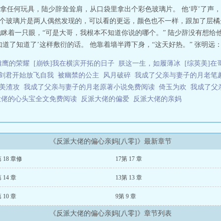
居家还总是听见乔漓夸奖称赞陆少言的声音。 再来就是合作共赢，“今天谁给
拿任何玩具，陆少辞耸耸肩，从口袋里拿出个彩色玻璃片。 他‘哼’了声
的刷碗。” “你们俩今天一起把这五十斤的枣桃仁、花生酥、油面米蛋年货给
 这个玻璃片是两人偶然发现的，可以看的更远，颜色也不一样，跟加了层
竞争中合作。 然后陆少言的奖状就贴了满墙，陆少言的饭是做的最好的
地眯着一只眼，“可是大哥，我根本不知道你说的哪个。” 陆少辞没有想
微词，最后看到结果后无奈表示。 “她这样做，肯定有她的道理……
了知道了’这样敷衍的话。 他靠着墙半蹲下身，“这天好热。” 张明远：“…
妈，因为妈妈偏疼他，所以他整个家族他最大。 但他最近发现妈妈变了，这
手合伙找上门了，小弟没零花钱养着也都跑了。 他去找姥姥姥爷告状。 妈
雏鹰的荣耀
[崩铁]我在横滨开拓的日子
朕这一生，如履薄冰
[综英美]
爱屋及乌给你一点关心。” 他去找爸爸撑腰。 妈妈直接指着爸爸鼻子，“
剑君开始放飞自我
被幽禁的公主
风月破碎
我成了父亲与妻子的月老笔
了从绿茶大哥手底下抢回妈妈，不就是刷碗做饭吗？谁不会是的。 不就
吗，谁不……会是的。 事实证明，他这还真不太行，但从倒数第一变成年级
美渣攻
我成了父亲与妻子的月老原著小说免费阅读
倚玉为欢
我成了父
然真的能学会哎，他才不是同学口中脑子里才是肌肉的无脑笨蛋。 最后他成
大佬的心头宝全文免费阅读
反派大佬的偏爱
反派大佬的亲妈
哥的话，也有那么一点点。” 孩他爹：……演讲词里我也美美隐身
案的反派大佬是指大儿子，孩他爹就是霸总男主啦，有人设和感情戏的。预收文
死，穿成了年代文里继承巨额遗产的富太太。 剧情中，她嫁的这个有钱人是
而这个继子就是本文的天才男主，因为继母的苛待陷害，被人贩子拐卖，又
《反派大佬的偏心亲妈[八零]》最新章节
。 而她这个恶毒后母，就是男主荣耀归来后的第一个立威牺牲品。 季悠
了》 司宁上辈子娇艳无双，年少成名，是个举世闻名的大明星。 但却
第 18 章修
17第 17 章
怜可惜，说她低嫁委屈，但她的丈夫温柔体贴，靠谱能干。 生下一对乖巧
发车祸意外身亡，她这才知道，她的故事只不过是一本书的前传。 故事
 14 章
13第 13 章
一路开挂，走上人生巅峰。 而她，是那两个反派顶流的……早死亲妈。
投资； 小儿子唱歌五音不全，动不动就发表新专辑，付费让人听他魔音绕
 10 章
9第 9 章
是把这俩丢人玩意带回家。 于是，娱乐记者拍到一女人训斥姜宇轩，他
《反派大佬的偏心亲妈[八零]》章节列表
是他那个混世魔王姜宇轩吗？ 当拍到姜宇彬两人轮番安慰那女人的时候