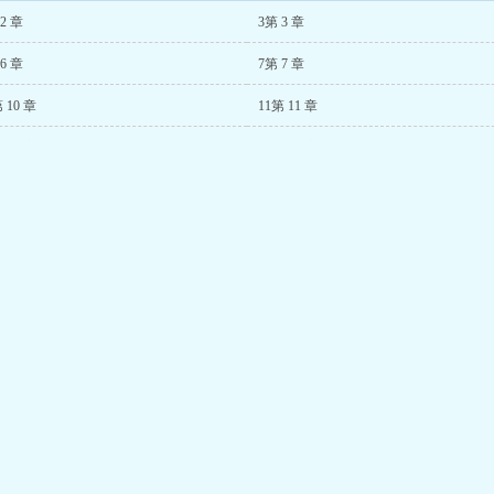
的狗血戏码？ —— 当管家劝姜堰‘在夫人离开后，两个少爷也过的
2 章
3第 3 章
儿子。 然后他就看见了他日思夜想的人和两个儿子的绯闻。 谁和谁？ 
阅读全文 反派大佬偏爱她(快穿)小说 反派大佬的偏执宠爱 反派大佬的亲妈小说
6 章
7第 7 章
 10 章
11第 11 章
 14 章
15第 15 章
第 18 章修
19第 19 章
查看更多章节...
已完结热门小说推荐
行者北冥
尘脉
棠鸿羽
吃什么？
北齐和南陈兴盛，却正逢修行
？最基本
者衰败。苏扬本是少年才俊，经脉
命诞生
一朝尽废，十年改变心性，回归邺
痕死亡
城。凭御诀在身，夺天地造化，掌