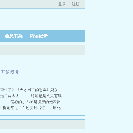
登录
注册
会员书架
阅读记录
、
开始阅读
亲妈重生了》《天才男主的恶毒后妈[八
万元户富太太。 好消息是丈夫有钱
派。 偏心的小儿子是脑残的炮灰反
弄得她年过半百还要外出打工，病死
弟斗争到底。 小儿子陆少辞则是
承家业。 男主用一句话，‘你永远
那现在就让他们俩变成铁板一
给陆少辞买零食，连每天的叮咛嘱