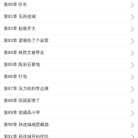
第80章 区长
第81章 见孙连城
第82章 贴脸开大
第83章 梁璐告了个寂寞
第84章 林胜文被带走
第85章 陈岩石要地
第86章 打包
第87章 压力给到李达康
第88章 田国富懵了
第89章 抓捕高小琴
第90章 孙连城感恩戴德
第91章 孙连城开始挖坑