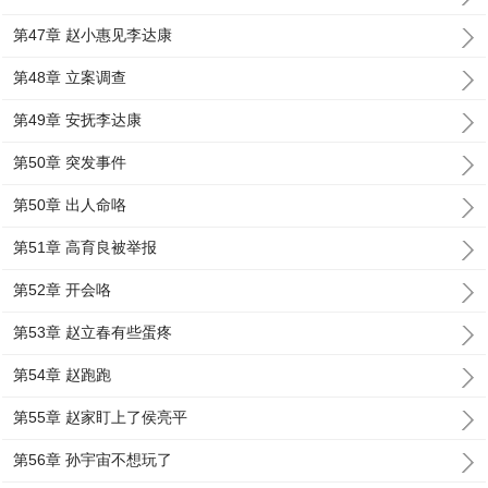
第47章 赵小惠见李达康
第48章 立案调查
第49章 安抚李达康
第50章 突发事件
第50章 出人命咯
第51章 高育良被举报
第52章 开会咯
第53章 赵立春有些蛋疼
第54章 赵跑跑
第55章 赵家盯上了侯亮平
第56章 孙宇宙不想玩了