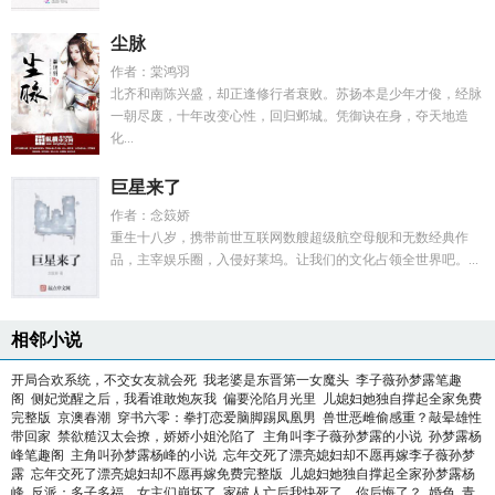
尘脉
作者：棠鸿羽
北齐和南陈兴盛，却正逢修行者衰败。苏扬本是少年才俊，经脉
一朝尽废，十年改变心性，回归邺城。凭御诀在身，夺天地造
化...
巨星来了
作者：念笯娇
重生十八岁，携带前世互联网数艘超级航空母舰和无数经典作
品，主宰娱乐圈，入侵好莱坞。让我们的文化占领全世界吧。...
相邻小说
开局合欢系统，不交女友就会死
我老婆是东晋第一女魔头
李子薇孙梦露笔趣
阁
侧妃觉醒之后，我看谁敢炮灰我
偏要沦陷月光里
儿媳妇她独自撑起全家免费
完整版
京澳春潮
穿书六零：拳打恋爱脑脚踢凤凰男
兽世恶雌偷感重？敲晕雄性
带回家
禁欲糙汉太会撩，娇娇小姐沦陷了
主角叫李子薇孙梦露的小说
孙梦露杨
峰笔趣阁
主角叫孙梦露杨峰的小说
忘年交死了漂亮媳妇却不愿再嫁李子薇孙梦
露
忘年交死了漂亮媳妇却不愿再嫁免费完整版
儿媳妇她独自撑起全家孙梦露杨
峰
反派：多子多福，女主们崩坏了
家破人亡后我快死了，你后悔了？
婚色
青