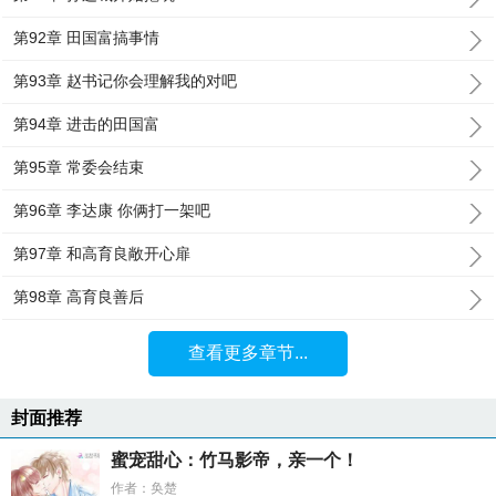
第92章 田国富搞事情
第93章 赵书记你会理解我的对吧
第94章 进击的田国富
第95章 常委会结束
第96章 李达康 你俩打一架吧
第97章 和高育良敞开心扉
第98章 高育良善后
查看更多章节...
封面推荐
蜜宠甜心：竹马影帝，亲一个！
作者：奂楚