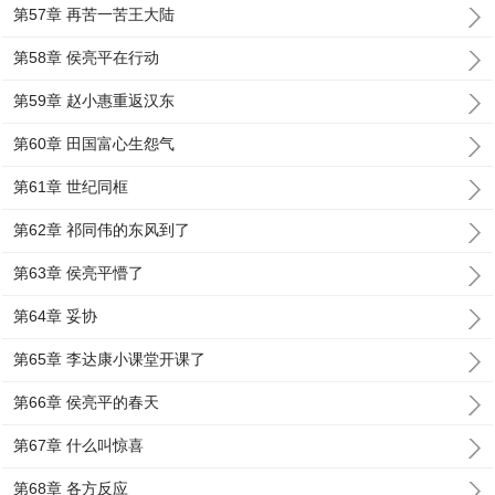
第57章 再苦一苦王大陆
第58章 侯亮平在行动
第59章 赵小惠重返汉东
第60章 田国富心生怨气
第61章 世纪同框
第62章 祁同伟的东风到了
第63章 侯亮平懵了
第64章 妥协
第65章 李达康小课堂开课了
第66章 侯亮平的春天
第67章 什么叫惊喜
第68章 各方反应