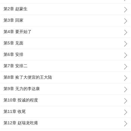
第2章 赵蒙生
第3章 回家
第4章 要开始了
第5章 见面
第6章 安排
第7章 安排二
第8章 捡了大便宜的王大陆
第9章 无力的李达康
第10章 投诚的程度
第11章 收尾
第12章 赵瑞龙吃瘪